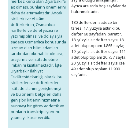
merkez kenti olan Diyarbakır’a
Ayrıca aralarda boş sayfalar da
ait olması, bunların önemlerini
bulunmaktadır.
daha da artırmaktadır. Ancak
sicillerin ve Ahkâm
180 defterden sadece bir
defterlerinin, Osmanlıca
tanesi 17. yüzyıla aittir ki bu
harflerle ve de el yazısı ile
defter 60 sayfadan ibarettir.
yazılmış olması ve dolayısıyla
18. yüzyıla ait defter sayısı 18
sadece Osmanlıca konusunda
adet olup toplam 1.865 sayfa;
uzman olan bilim adamları
19. yüzyıla ait defter sayısı 111
tarafından okunabilir olması,
adet olup toplam 20.757 sayfa;
araştırma ve istifade etme
20. yüzyıla ait defter sayısı ise
imkânını kısıtlamaktadır. İşte
49 adet olup toplam 11.900
Diyarbakır İlahiyat
sayfadır.
Fakültesidekanlığı olarak, bu
sicillerden ve defterlerden
istifade alanını genişletmeyi
ve bu önemli belgeleri daha
geniş bir kitlenin hizmetine
sunmayı bir görev addettik ve
bunların transkripsiyonunu
yapmaya karar verdik.