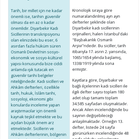
Kronolojik sıraya göre
Tarih, bir millet için ne kadar
numaralandırılmış ayn ayn
önemli ise, tarihin güvenilir
defterler şeklinde olan
olması da en az o kadar
Diyarbekir kadı sicillerinin
önemlidir. Diyarbekir Kadı
orijinalleri, halen İstanbul'daki
Sicillerinin transkripsiyonu
"Başbakanlık Osmanlı
olan elinizdeki bu eser, 6
Arşivi"ndedir. Bu siciller, tarih
asırdan fazla hüküm süren
itibarıyla 17. asrın 2. yansında,
Osmanlı Devleti’nin sosyo-
1065/1654 yılında başlamış,
ekonomik ve sosyo-kültürel
1338/1919 yılında sona
yapısı konusunda bize ciddi
ermiştir.
anlamda ışık tutacak en
güvenilir tarihi belgeler
Kayıtlara göre, Diyarbakır ve
niteliğindedir. Kadı sicilleri ve
bağlı ilçelerinin kadı sicilleri ile
Ahkâm defterleri, özellikle
ilgili defter sayısı toplam 180
tarih, hukuk, İslâm tarihi,
adet olup tamamı toplam
sosyoloji, ekonomi gibi
34.585 sayfadan oluşmaktadır.
konularda inceleme yapan
Ancak Ailen incelendiğinde bu
araştırmacılar için önemli
sayının değişebileceği
kaynak teşkil etmekte ve bu
anlaşılmaktadır. Örneğin 13.
açıdan büyük önem arz
defter, listede 24 sayfa
etmektedir. Sicillerin ve
görünürken incelendiğinde 48
Ahkâm defterlerinin, bölgenin
sayfa olduğu anlaşılmıştır.