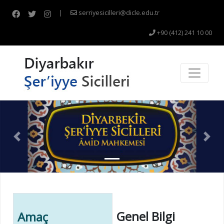
|
serriyesicilleri@dicle.edu.tr
+90 (412) 241 10 00
Previous
Nex
Genel Bilgi
Amaç