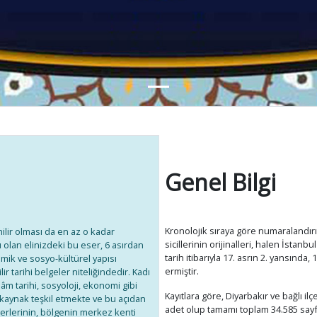
Genel Bilgi
Kronolojik sıraya göre numaralandırı
enilir olması da en az o kadar
sicillerinin orijinalleri, halen İstanb
u olan elinizdeki bu eser, 6 asırdan
tarih itibarıyla 17. asrın 2. yansında
ik ve sosyo-kültürel yapısı
ermiştir.
 tarihi belgeler niteliğindedir. Kadı
slâm tarihi, sosyoloji, ekonomi gibi
Kayıtlara göre, Diyarbakır ve bağlı ilçe
 kaynak teşkil etmekte ve bu açıdan
adet olup tamamı toplam 34.585 say
erlerinin, bölgenin merkez kenti