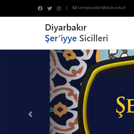
|
serriyesicilleri@dicle.edu.tr
Previous