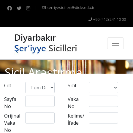
|
serriyesicilleri@dicle.edu.tr
+90 (412) 241 10 00
Sicil Araştırma
Cilt
Sicil
Sayfa
Vaka
No
No
Orijinal
Kelime/
Vaka
İfade
No